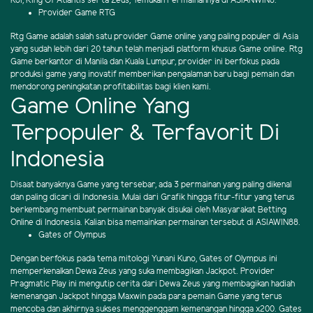
Koi, King Of Atlantis serta Zeus, Temukan Permainannya di ASIANWIN8.
Provider Game RTG
Rtg Game adalah salah satu provider Game online yang paling populer di Asia
yang sudah lebih dari 20 tahun telah menjadi platform khusus Game online. Rtg
Game berkantor di Manila dan Kuala Lumpur, provider ini berfokus pada
produksi game yang inovatif memberikan pengalaman baru bagi pemain dan
mendorong peningkatan profitabilitas bagi klien kami.
Game Online Yang
Terpopuler & Terfavorit Di
Indonesia
Disaat banyaknya Game yang tersebar, ada 3 permainan yang paling dikenal
dan paling dicari di Indonesia. Mulai dari Grafik hingga fitur-fitur yang terus
berkembang membuat permainan banyak disukai oleh Masyarakat Betting
Online di Indonesia. Kalian bisa memainkan permainan tersebut di ASIAWIN88.
Gates of Olympus
Dengan berfokus pada tema mitologi Yunani Kuno, Gates of Olympus ini
memperkenalkan Dewa Zeus yang suka membagikan Jackpot. Provider
Pragmatic Play ini mengutip cerita dari Dewa Zeus yang membagikan hadiah
kemenangan Jackpot hingga Maxwin pada para pemain Game yang terus
mencoba dan akhirnya sukses menggenggam kemenangan hingga x200. Gates