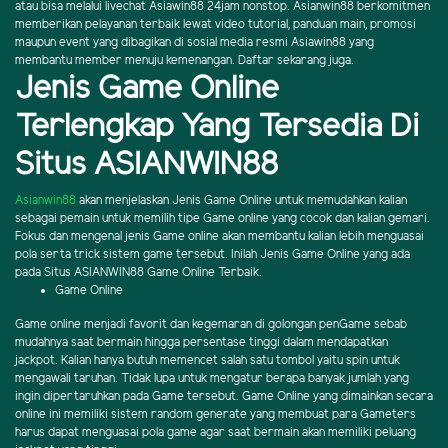
atau bisa melalui livechat Asiawin88 24jam nonstop. Asianwin88 berkomitmen
memberikan pelayanan terbaik lewat video tutorial, panduan main, promosi
maupun event yang dibagikan di sosial media resmi Asiawin88 yang
membantu member menuju kemenangan. Daftar sekarang juga.
Jenis Game Online
Terlengkap Yang Tersedia Di
Situs ASIANWIN88
Asianwin88
akan menjelaskan Jenis Game Online untuk memudahkan kalian
sebagai pemain untuk memilih tipe Game online yang cocok dan kalian gemari.
Fokus dan mengenal jenis Game online akan membantu kalian lebih menguasai
pola serta trick sistem game tersebut. Inilah Jenis Game Online yang ada
pada Situs ASIANWIN88 Game Online Terbaik.
Game Online
Game online menjadi favorit dan kegemaran di golongan penGame sebab
mudahnya saat bermain hingga persentase tinggi dalam mendapatkan
jackpot. Kalian hanya butuh memencet salah satu tombol yaitu spin untuk
mengawali taruhan. Tidak lupa untuk mengatur berapa banyak jumlah yang
ingin dipertaruhkan pada Game tersebut. Game Online yang dimainkan secara
online ini memiliki sistem random generate yang membuat para Gameters
harus dapat menguasai pola game agar saat bermain akan memiliki peluang