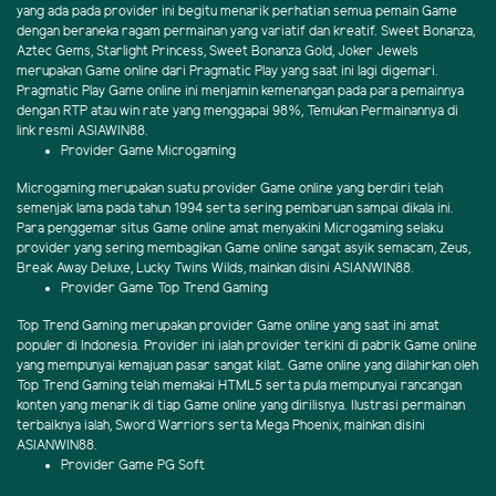
yang ada pada provider ini begitu menarik perhatian semua pemain Game
dengan beraneka ragam permainan yang variatif dan kreatif. Sweet Bonanza,
Aztec Gems, Starlight Princess, Sweet Bonanza Gold, Joker Jewels
merupakan Game online dari Pragmatic Play yang saat ini lagi digemari.
Pragmatic Play Game online ini menjamin kemenangan pada para pemainnya
dengan RTP atau win rate yang menggapai 98%, Temukan Permainannya di
link resmi ASIAWIN88.
Provider Game Microgaming
Microgaming merupakan suatu provider Game online yang berdiri telah
semenjak lama pada tahun 1994 serta sering pembaruan sampai dikala ini.
Para penggemar situs Game online amat menyakini Microgaming selaku
provider yang sering membagikan Game online sangat asyik semacam, Zeus,
Break Away Deluxe, Lucky Twins Wilds, mainkan disini ASIANWIN88.
Provider Game Top Trend Gaming
Top Trend Gaming merupakan provider Game online yang saat ini amat
populer di Indonesia. Provider ini ialah provider terkini di pabrik Game online
yang mempunyai kemajuan pasar sangat kilat. Game online yang dilahirkan oleh
Top Trend Gaming telah memakai HTML5 serta pula mempunyai rancangan
konten yang menarik di tiap Game online yang dirilisnya. Ilustrasi permainan
terbaiknya ialah, Sword Warriors serta Mega Phoenix, mainkan disini
ASIANWIN88.
Provider Game PG Soft