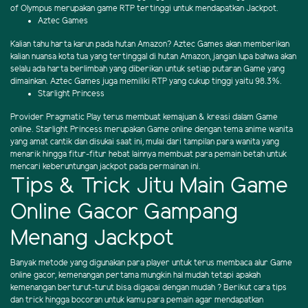
of Olympus merupakan game RTP tertinggi untuk mendapatkan Jackpot.
Aztec Games
Kalian tahu harta karun pada hutan Amazon? Aztec Games akan memberikan
kalian nuansa kota tua yang tertinggal di hutan Amazon, jangan lupa bahwa akan
selalu ada harta berlimbah yang diberikan untuk setiap putaran Game yang
dimainkan. Aztec Games juga memiliki RTP yang cukup tinggi yaitu 98.3%.
Starlight Princess
Provider Pragmatic Play terus membuat kemajuan & kreasi dalam Game
online. Starlight Princess merupakan Game online dengan tema anime wanita
yang amat cantik dan disukai saat ini, mulai dari tampilan para wanita yang
menarik hingga fitur-fitur hebat lainnya membuat para pemain betah untuk
mencari keberuntungan jackpot pada permainan ini.
Tips & Trick Jitu Main Game
Online Gacor Gampang
Menang Jackpot
Banyak metode yang digunakan para player untuk terus membaca alur Game
online gacor, kemenangan pertama mungkin hal mudah tetapi apakah
kemenangan berturut-turut bisa digapai dengan mudah ? Berikut cara tips
dan trick hingga bocoran untuk kamu para pemain agar mendapatkan