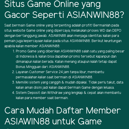
Situs Game Online yang
Gacor Seperti ASIANWIN88?
Saat bermain Game online yang terpenting adalah profit! Bermainlah pada
situs website Game online yang dipercaya, melakukan proses WD dan DEPO
dengan bertanggung jawab. ASIAWIN88 akan menjaga identitas kalian para
pemain juga kepercayaan kalian pada situs ASIANWIN88. Berikut keuntungan
apabila kalian member ASIANWIN88:
Promo Game yang diberikan ASIANWIN88 salah satu yang paling besar
di Indonesia & kalian bisa dapatkan promo tersebut kapanpun dan
dimanapun kalian berada. Kalian menang ataupun kalah tetap dapat
Bonus Mingguan dari ASIANWIN88.
Layanan Customer Service 24 jam tanpa libur, membantu
permasalahan kalian saat bermain di ASIANWIN88.
Memiliki sistem yang canggih & mudah dipakai. Tidak perlu takut, data
kalian aman disini jadi kalian dapat bermain Game dengan leluasa.
Sistem Deposit dan Withdraw yang lengkap & cepat akan membantu
kalian para member saat bermain.
Cara Mudah Daftar Member
ASIAWIN88 untuk Game