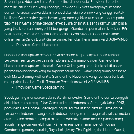
Sebagai provider pertama Game online di Indonesia. Provider tersebut
memiliki fitur seluler yang canggih, Provider PG Soft mempunyai keaslian
serta individualitasnya dalam menyediakan Game online yang canggih untuk
bettors Game online garis besar yang menunjukkan alur narasi bagus pada
tiap mesin Game online dengan efek suara dramatis, serta kartun luar biasa
yang tidak sempat menyudahi bergengsi. Gambaran permainan kesukaan PG
Soft adalah, Vampire Charm Game online, Gem Saviour Conquest Game
online, serta Candy Burst Game online, Temukan Permainannya di ASIAWIN88.
Provider Game Habanero
Habanero merupakan provider Game online terpercaya dengan taruhan
terbesar serta terpercaya di Indonesia. Dimana provider Game online
Habanero merupakan salah satu Game Online yang amat terkenal di pasar
permainan Indonesia yang memperkenalkan opsi Game yang sudah berlisensi
oleh Malta Gaming Authority. Game online Habanero yang jadi opsi terbaik
merupakan Hot Hot Fruit, Temukan Permainannya di ASIANWIN88.
Provider Game Spadegaming
Spadegaming merupakan salah satu ahli provider Game online serta sungguh
ahli dalam mengonsep fitur Game online di Indonesia. Semenjak tahun 2013,
provider Game online Spadegaming ini jadi fasilitator daftar Game online
terbaik di Indonesia yang sudah didesain dengan amat bagus alhasil jadi mudah
diakses oleh pemain. Sampai disaat ini Website Game online Spadegaming
sudah mengeluarkan lebih dari 72 referensi permainan penuh inovasi.
Gambaran gamenya adalah, Royal Katt, Muay Thai Fighter, dan Hugon Quest,