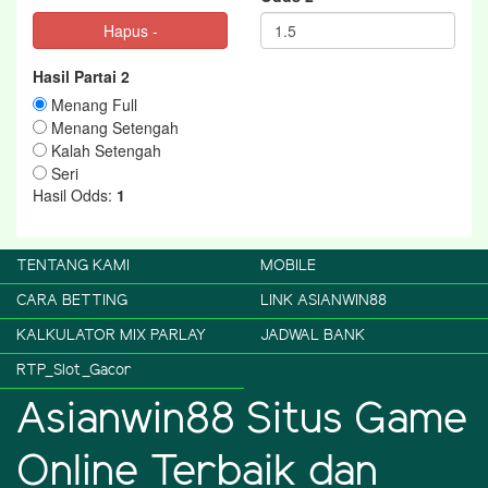
TENTANG KAMI
MOBILE
CARA BETTING
LINK ASIANWIN88
KALKULATOR MIX PARLAY
JADWAL BANK
RTP_Slot_Gacor
Asianwin88 Situs Game
Online Terbaik dan