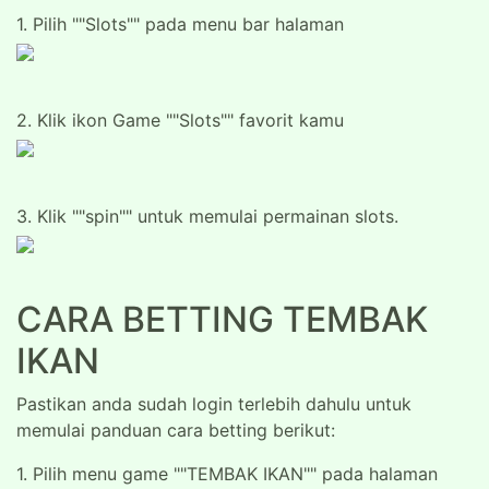
1. Pilih ""Slots"" pada menu bar halaman
2. Klik ikon Game ""Slots"" favorit kamu
3. Klik ""spin"" untuk memulai permainan slots.
CARA BETTING TEMBAK
IKAN
Pastikan anda sudah login terlebih dahulu untuk
memulai panduan cara betting berikut:
1. Pilih menu game ""TEMBAK IKAN"" pada halaman