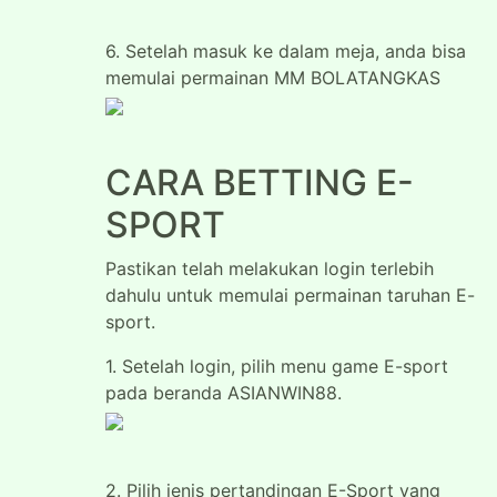
6. Setelah masuk ke dalam meja, anda bisa
memulai permainan MM BOLATANGKAS
CARA BETTING E-
SPORT
Pastikan telah melakukan login terlebih
dahulu untuk memulai permainan taruhan E-
sport.
1. Setelah login, pilih menu game E-sport
pada beranda ASIANWIN88.
2. Pilih jenis pertandingan E-Sport yang