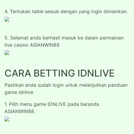
4. Tentukan table sesuai dengan yang ingin dimainkan.
5. Selamat anda berhasil masuk ke dalam permainan
live casino ASIANWIN88
CARA BETTING IDNLIVE
Pastikan anda sudah login untuk melanjutkan panduan
game idnlive
1. Pilih menu game IDNLIVE pada beranda
ASIANWIN88.