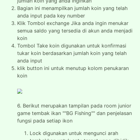
jumlah koin yang anda inginkan
Bagian ini menampilkan jumlah koin yang telah
anda input pada key number
Klik Tombol exchange Jika anda ingin menukar
semua saldo yang tersedia di akun anda menjadi
koin
Tombol Take koin digunakan untuk konfirmasi
tukar koin berdasarkan jumlah koin yang telah
anda input
klik button ini untuk menutup kolom penukaran
koin
6. Berikut merupakan tampilan pada room junior
game tembak ikan ""BG Fishing"" dan penjelasan
fungsi pada setiap ikon
Lock digunakan untuk mengunci arah