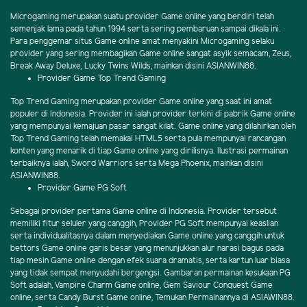
Microgaming merupakan suatu provider Game online yang berdiri telah
semenjak lama pada tahun 1994 serta sering pembaruan sampai dikala ini.
Para penggemar situs Game online amat menyakini Microgaming selaku
provider yang sering membagikan Game online sangat asyik semacam, Zeus,
Break Away Deluxe, Lucky Twins Wilds, mainkan disini ASIANWIN88.
Provider Game Top Trend Gaming
Top Trend Gaming merupakan provider Game online yang saat ini amat
populer di Indonesia. Provider ini ialah provider terkini di pabrik Game online
yang mempunyai kemajuan pasar sangat kilat. Game online yang dilahirkan oleh
Top Trend Gaming telah memakai HTML5 serta pula mempunyai rancangan
konten yang menarik di tiap Game online yang dirilisnya. Ilustrasi permainan
terbaiknya ialah, Sword Warriors serta Mega Phoenix, mainkan disini
ASIANWIN88.
Provider Game PG Soft
Sebagai provider pertama Game online di Indonesia. Provider tersebut
memiliki fitur seluler yang canggih, Provider PG Soft mempunyai keaslian
serta individualitasnya dalam menyediakan Game online yang canggih untuk
bettors Game online garis besar yang menunjukkan alur narasi bagus pada
tiap mesin Game online dengan efek suara dramatis, serta kartun luar biasa
yang tidak sempat menyudahi bergengsi. Gambaran permainan kesukaan PG
Soft adalah, Vampire Charm Game online, Gem Saviour Conquest Game
online, serta Candy Burst Game online, Temukan Permainannya di ASIAWIN88.