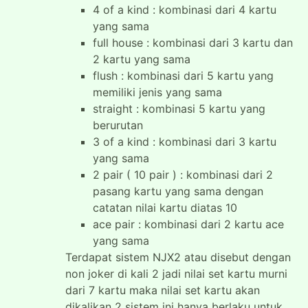
4 of a kind : kombinasi dari 4 kartu
yang sama
full house : kombinasi dari 3 kartu dan
2 kartu yang sama
flush : kombinasi dari 5 kartu yang
memiliki jenis yang sama
straight : kombinasi 5 kartu yang
berurutan
3 of a kind : kombinasi dari 3 kartu
yang sama
2 pair ( 10 pair ) : kombinasi dari 2
pasang kartu yang sama dengan
catatan nilai kartu diatas 10
ace pair : kombinasi dari 2 kartu ace
yang sama
Terdapat sistem NJX2 atau disebut dengan
non joker di kali 2 jadi nilai set kartu murni
dari 7 kartu maka nilai set kartu akan
dikalikan 2 sistem ini hanya berlaku untuk