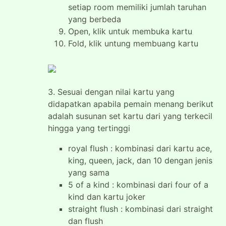
setiap room memiliki jumlah taruhan
yang berbeda
Open, klik untuk membuka kartu
Fold, klik untung membuang kartu
3. Sesuai dengan nilai kartu yang
didapatkan apabila pemain menang berikut
adalah susunan set kartu dari yang terkecil
hingga yang tertinggi
royal flush : kombinasi dari kartu ace,
king, queen, jack, dan 10 dengan jenis
yang sama
5 of a kind : kombinasi dari four of a
kind dan kartu joker
straight flush : kombinasi dari straight
dan flush