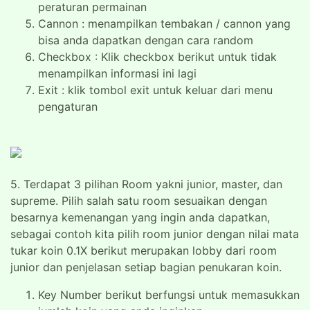
peraturan permainan
Cannon : menampilkan tembakan / cannon yang
bisa anda dapatkan dengan cara random
Checkbox : Klik checkbox berikut untuk tidak
menampilkan informasi ini lagi
Exit : klik tombol exit untuk keluar dari menu
pengaturan
5. Terdapat 3 pilihan Room yakni junior, master, dan
supreme. Pilih salah satu room sesuaikan dengan
besarnya kemenangan yang ingin anda dapatkan,
sebagai contoh kita pilih room junior dengan nilai mata
tukar koin 0.1X berikut merupakan lobby dari room
junior dan penjelasan setiap bagian penukaran koin.
Key Number berikut berfungsi untuk memasukkan